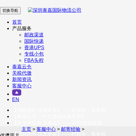
切换导航
在 线 客 服
首页
产品服务
邮政渠道
企业微信
国际快递
香港UPS
专线小包
服务号
FBA头程
泰嘉云仓
关税代缴
新闻资讯
订阅号
客服中心
客户服务热线
EN
400-098-5699
【国际急件 优选泰嘉】——时效快，服务稳
联系我们
【泰嘉云仓 一件代发综合服务商】
【发全球包裹 选泰嘉】——小包/专线首选
主页
>
客服中心
>
邮寄经验
>
【国际急件 优选泰嘉】——时效快，服务稳
优质渠道