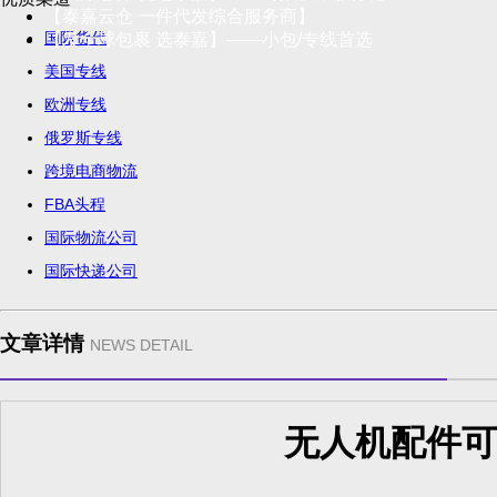
【泰嘉云仓 一件代发综合服务商】
国际货代
【发全球包裹 选泰嘉】——小包/专线首选
美国专线
欧洲专线
俄罗斯专线
跨境电商物流
FBA头程
国际物流公司
国际快递公司
文章详情
NEWS DETAIL
无人机配件可