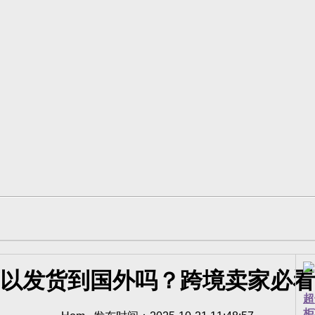
以发货到国外吗？跨境卖家必看
超
柜