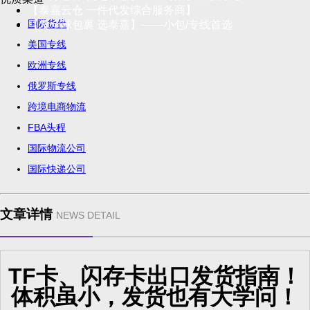
【泰嘉云仓 一件代发综合服务商】
国际货代
【发全球包裹 选泰嘉】——小包/专线首选
美国专线
欧洲专线
俄罗斯专线
跨境电商物流
FBA头程
国际物流公司
国际快递公司
文章详情
NEWS DETAIL
TF卡、闪存卡出口发货指南！
体积虽小，发货也有大学问！