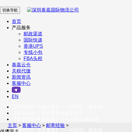
切换导航
在 线 客 服
首页
产品服务
邮政渠道
企业微信
国际快递
香港UPS
专线小包
服务号
FBA头程
泰嘉云仓
关税代缴
新闻资讯
订阅号
客服中心
客户服务热线
EN
400-098-5699
【国际急件 优选泰嘉】——时效快，服务稳
联系我们
【泰嘉云仓 一件代发综合服务商】
【发全球包裹 选泰嘉】——小包/专线首选
主页
>
客服中心
>
邮寄经验
>
【国际急件 优选泰嘉】——时效快，服务稳
优质渠道