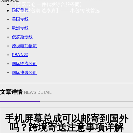
【泰嘉云仓 一件代发综合服务商】
国际货代
【发全球包裹 选泰嘉】——小包/专线首选
美国专线
欧洲专线
俄罗斯专线
跨境电商物流
FBA头程
国际物流公司
国际快递公司
文章详情
NEWS DETAIL
手机屏幕总成可以邮寄到国外
吗？跨境寄送注意事项详解