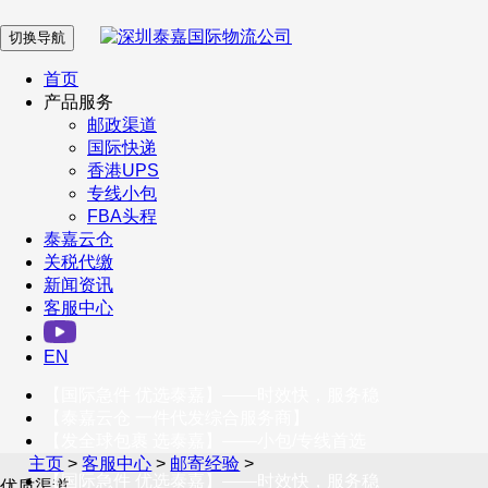
切换导航
在 线 客 服
首页
产品服务
邮政渠道
企业微信
国际快递
香港UPS
专线小包
服务号
FBA头程
泰嘉云仓
关税代缴
新闻资讯
订阅号
客服中心
客户服务热线
EN
400-098-5699
【国际急件 优选泰嘉】——时效快，服务稳
联系我们
【泰嘉云仓 一件代发综合服务商】
【发全球包裹 选泰嘉】——小包/专线首选
主页
>
客服中心
>
邮寄经验
>
【国际急件 优选泰嘉】——时效快，服务稳
优质渠道