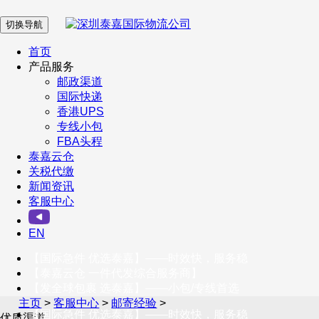
切换导航
在 线 客 服
首页
产品服务
邮政渠道
企业微信
国际快递
香港UPS
专线小包
服务号
FBA头程
泰嘉云仓
关税代缴
新闻资讯
订阅号
客服中心
客户服务热线
EN
400-098-5699
【国际急件 优选泰嘉】——时效快，服务稳
联系我们
【泰嘉云仓 一件代发综合服务商】
【发全球包裹 选泰嘉】——小包/专线首选
主页
>
客服中心
>
邮寄经验
>
【国际急件 优选泰嘉】——时效快，服务稳
优质渠道