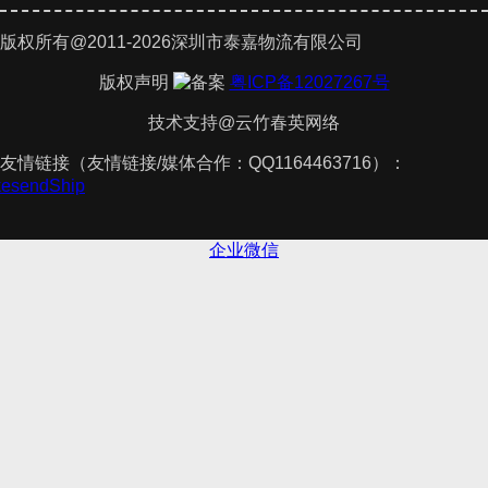
版权所有@2011-2026深圳市泰嘉物流有限公司
版权声明
粤ICP备12027267号
技术支持@云竹春英网络
友情链接（友情链接/媒体合作：QQ1164463716）：
akesendShip
企业微信