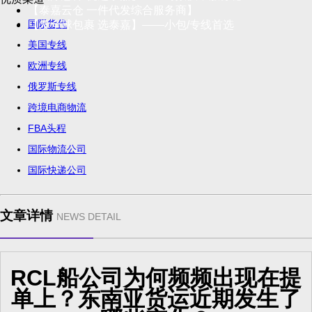
【泰嘉云仓 一件代发综合服务商】
国际货代
【发全球包裹 选泰嘉】——小包/专线首选
美国专线
欧洲专线
俄罗斯专线
跨境电商物流
FBA头程
国际物流公司
国际快递公司
文章详情
NEWS DETAIL
RCL船公司为何频频出现在提
单上？东南亚货运近期发生了