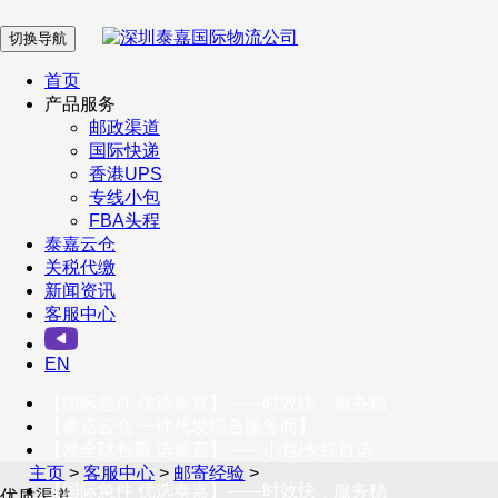
切换导航
在 线 客 服
首页
产品服务
邮政渠道
企业微信
国际快递
香港UPS
专线小包
服务号
FBA头程
泰嘉云仓
关税代缴
新闻资讯
订阅号
客服中心
客户服务热线
EN
400-098-5699
【国际急件 优选泰嘉】——时效快，服务稳
联系我们
【泰嘉云仓 一件代发综合服务商】
【发全球包裹 选泰嘉】——小包/专线首选
主页
>
客服中心
>
邮寄经验
>
【国际急件 优选泰嘉】——时效快，服务稳
优质渠道