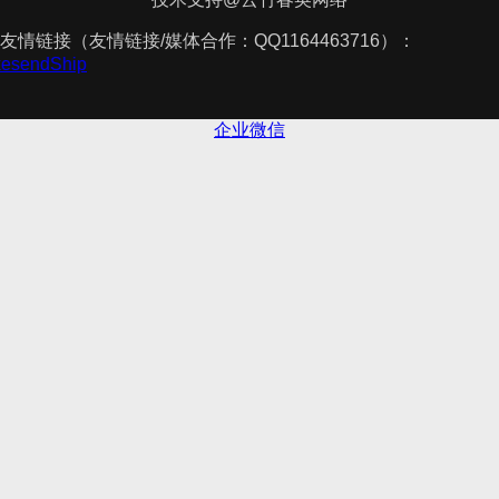
友情链接（友情链接/媒体合作：QQ1164463716）：
akesendShip
企业微信