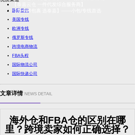
【泰嘉云仓 一件代发综合服务商】
国际货代
【发全球包裹 选泰嘉】——小包/专线首选
美国专线
欧洲专线
俄罗斯专线
跨境电商物流
FBA头程
国际物流公司
国际快递公司
文章详情
NEWS DETAIL
海外仓和FBA仓的区别在哪
里？跨境卖家如何正确选择？