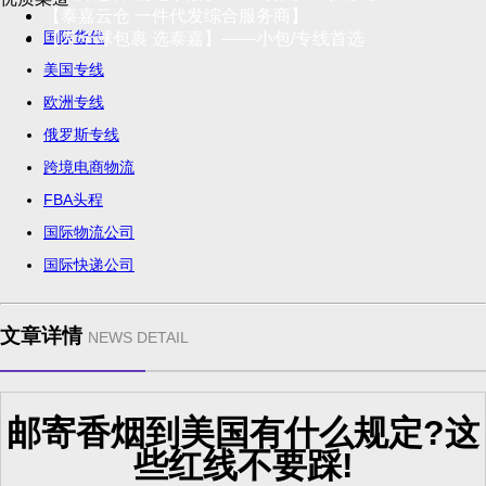
【泰嘉云仓 一件代发综合服务商】
国际货代
【发全球包裹 选泰嘉】——小包/专线首选
美国专线
欧洲专线
俄罗斯专线
跨境电商物流
FBA头程
国际物流公司
国际快递公司
文章详情
NEWS DETAIL
邮寄香烟到美国有什么规定?这
些红线不要踩!