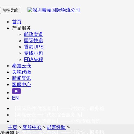
切换导航
在 线 客 服
首页
产品服务
邮政渠道
企业微信
国际快递
香港UPS
专线小包
服务号
FBA头程
泰嘉云仓
关税代缴
新闻资讯
订阅号
客服中心
客户服务热线
EN
400-098-5699
【国际急件 优选泰嘉】——时效快，服务稳
联系我们
【泰嘉云仓 一件代发综合服务商】
【发全球包裹 选泰嘉】——小包/专线首选
主页
>
客服中心
>
邮寄经验
>
【国际急件 优选泰嘉】——时效快，服务稳
优质渠道