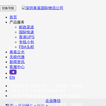
切换导航
在 线 客 服
首页
产品服务
邮政渠道
企业微信
国际快递
香港UPS
专线小包
服务号
FBA头程
泰嘉云仓
关税代缴
新闻资讯
订阅号
客服中心
客户服务热线
EN
400-098-5699
【国际急件 优选泰嘉】——时效快，服务稳
联系我们
【泰嘉云仓 一件代发综合服务商】
【发全球包裹 选泰嘉】——小包/专线首选
企业微信
【国际急件 优选泰嘉】——时效快，服务稳
主页
>
直营网点
>
珠海
>