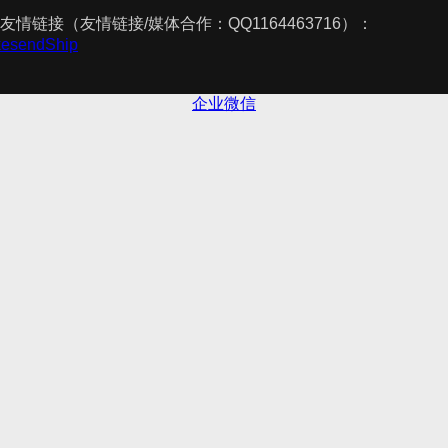
友情链接（友情链接/媒体合作：QQ1164463716）：
akesendShip
企业微信