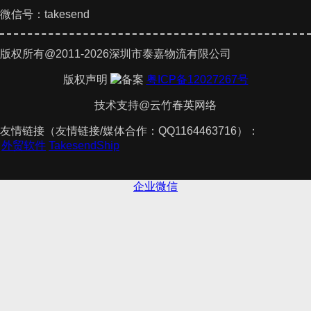
微信号：takesend
版权所有@2011-2026深圳市泰嘉物流有限公司
版权声明
粤ICP备12027267号
技术支持@云竹春英网络
友情链接（友情链接/媒体合作：QQ1164463716）：
理
外贸软件
TakesendShip
企业微信