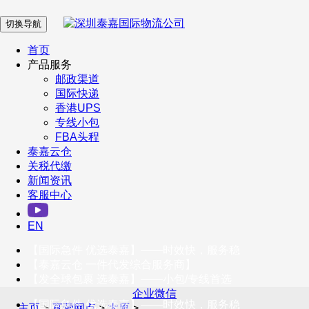
切换导航
在 线 客 服
首页
产品服务
邮政渠道
企业微信
国际快递
香港UPS
专线小包
服务号
FBA头程
泰嘉云仓
关税代缴
新闻资讯
订阅号
客服中心
客户服务热线
EN
400-098-5699
【国际急件 优选泰嘉】——时效快，服务稳
联系我们
【泰嘉云仓 一件代发综合服务商】
【发全球包裹 选泰嘉】——小包/专线首选
企业微信
【国际急件 优选泰嘉】——时效快，服务稳
主页
>
直营网点
>
太原
>