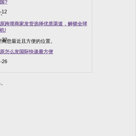
国?
-12
回。
原跨境商家发货选择优质渠道，解锁全球
机!
-22
距离您最近且方便的位置。
原怎么发国际快递最方便
-26
单。