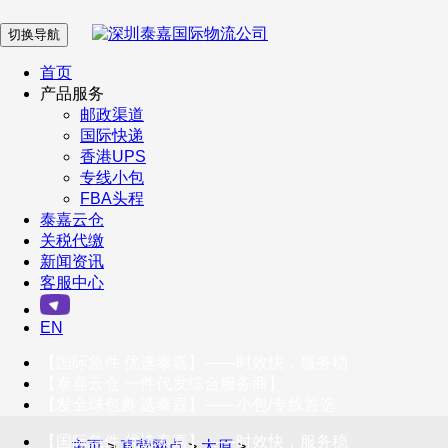
切换导航
在 线 客 服
首页
产品服务
邮政渠道
企业微信
国际快递
香港UPS
专线小包
服务号
FBA头程
泰嘉云仓
关税代缴
新闻资讯
订阅号
客服中心
客户服务热线
EN
400-098-5699
【国际急件 优选泰嘉】——时效快，服务稳
联系我们
【泰嘉云仓 一件代发综合服务商】
【发全球包裹 选泰嘉】——小包/专线首选
【国际急件 优选泰嘉】——时效快，服务稳
主页
>
直营网点
>
太原
>