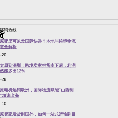
货
原哪里可以发国际快递？本地与跨境物流
道全解析
-20
太原到深圳：跨境卖家把货南下后，利润
然能多出12%
-28
原电机远销欧洲，国际物流赋能“山西制
。
”加速出海
-10
原卖家发货到国外，如何一站式运输到目
损。