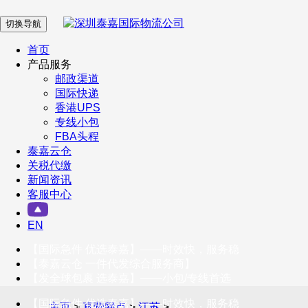
切换导航
在 线 客 服
首页
产品服务
邮政渠道
企业微信
国际快递
香港UPS
专线小包
服务号
FBA头程
泰嘉云仓
关税代缴
新闻资讯
订阅号
客服中心
客户服务热线
EN
400-098-5699
【国际急件 优选泰嘉】——时效快，服务稳
联系我们
【泰嘉云仓 一件代发综合服务商】
【发全球包裹 选泰嘉】——小包/专线首选
【国际急件 优选泰嘉】——时效快，服务稳
主页
>
直营网点
>
江苏
>