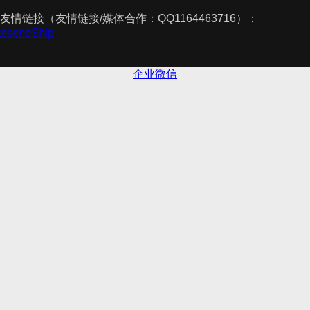
友情链接（友情链接/媒体合作：QQ1164463716）：
akesendShip
企业微信