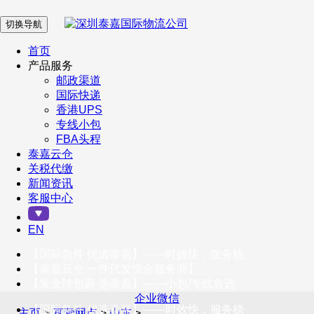
切换导航
在 线 客 服
首页
产品服务
邮政渠道
企业微信
国际快递
香港UPS
专线小包
服务号
FBA头程
泰嘉云仓
关税代缴
新闻资讯
订阅号
客服中心
客户服务热线
EN
400-098-5699
【国际急件 优选泰嘉】——时效快，服务稳
联系我们
【泰嘉云仓 一件代发综合服务商】
【发全球包裹 选泰嘉】——小包/专线首选
企业微信
【国际急件 优选泰嘉】——时效快，服务稳
主页
>
直营网点
>
山东
>