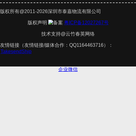
版权所有@2011-2026深圳市泰嘉物流有限公司
版权声明
粤ICP备12027267号
技术支持@云竹春英网络
友情链接（友情链接/媒体合作：QQ1164463716）：
件
TakesendShip
企业微信