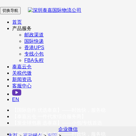
切换导航
在 线 客 服
首页
产品服务
邮政渠道
企业微信
国际快递
香港UPS
专线小包
服务号
FBA头程
泰嘉云仓
关税代缴
新闻资讯
订阅号
客服中心
客户服务热线
EN
400-098-5699
【国际急件 优选泰嘉】——时效快，服务稳
联系我们
【泰嘉云仓 一件代发综合服务商】
【发全球包裹 选泰嘉】——小包/专线首选
企业微信
【国际急件 优选泰嘉】——时效快，服务稳
主页
>
直营网点
>
东莞
>