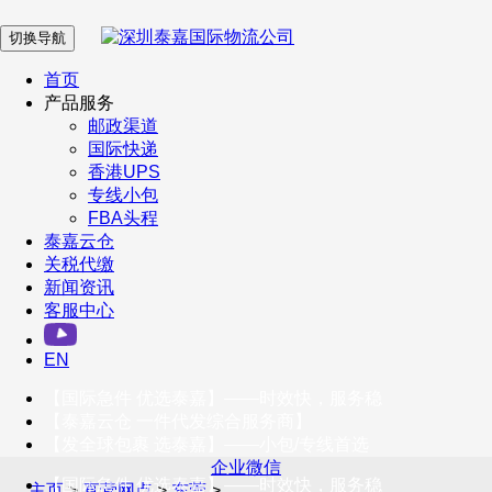
切换导航
在 线 客 服
首页
产品服务
邮政渠道
企业微信
国际快递
香港UPS
专线小包
服务号
FBA头程
泰嘉云仓
关税代缴
新闻资讯
订阅号
客服中心
客户服务热线
EN
400-098-5699
【国际急件 优选泰嘉】——时效快，服务稳
联系我们
【泰嘉云仓 一件代发综合服务商】
【发全球包裹 选泰嘉】——小包/专线首选
企业微信
【国际急件 优选泰嘉】——时效快，服务稳
主页
>
直营网点
>
东莞
>