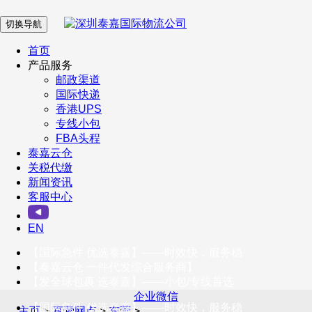
切换导航
在 线 客 服
首页
产品服务
邮政渠道
企业微信
国际快递
香港UPS
专线小包
服务号
FBA头程
泰嘉云仓
关税代缴
新闻资讯
订阅号
客服中心
客户服务热线
EN
400-098-5699
【国际急件 优选泰嘉】——时效快，服务稳
联系我们
【泰嘉云仓 一件代发综合服务商】
【发全球包裹 选泰嘉】——小包/专线首选
企业微信
【国际急件 优选泰嘉】——时效快，服务稳
主页
>
直营网点
>
东莞
>