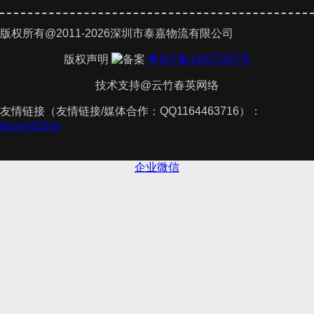
版权所有@2011-2026深圳市泰嘉物流有限公司
版权声明
粤ICP备12027267号
技术支持@云竹春英网络
友情链接（友情链接/媒体合作：QQ1164463716）：
TakesendShip
企业微信