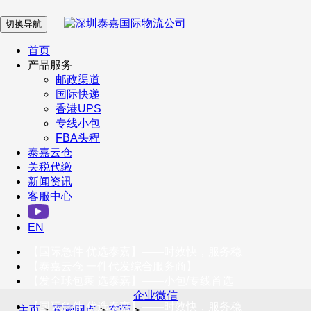
切换导航
在 线 客 服
首页
产品服务
邮政渠道
企业微信
国际快递
香港UPS
专线小包
服务号
FBA头程
泰嘉云仓
关税代缴
新闻资讯
订阅号
客服中心
客户服务热线
EN
400-098-5699
【国际急件 优选泰嘉】——时效快，服务稳
联系我们
【泰嘉云仓 一件代发综合服务商】
【发全球包裹 选泰嘉】——小包/专线首选
企业微信
【国际急件 优选泰嘉】——时效快，服务稳
主页
>
直营网点
>
东莞
>