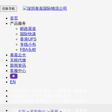
切换导航
在 线 客 服
首页
产品服务
邮政渠道
企业微信
国际快递
香港UPS
专线小包
服务号
FBA头程
泰嘉云仓
关税代缴
新闻资讯
订阅号
客服中心
客户服务热线
EN
400-098-5699
【国际急件 优选泰嘉】——时效快，服务稳
联系我们
【泰嘉云仓 一件代发综合服务商】
【发全球包裹 选泰嘉】——小包/专线首选
【国际急件 优选泰嘉】——时效快，服务稳
主页
>
直营网点
>
北京
>