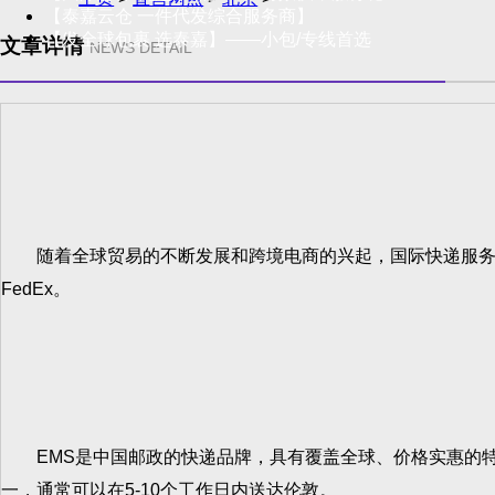
【泰嘉云仓 一件代发综合服务商】
【发全球包裹 选泰嘉】——小包/专线首选
文章详情
NEWS DETAIL
随着全球贸易的不断发展和跨境电商的兴起，国际快递服务变得
FedEx。
EMS是中国邮政的快递品牌，具有覆盖全球、价格实惠的特点
一，通常可以在5-10个工作日内送达伦敦。