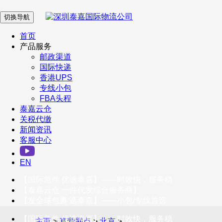
切换导航
在 线 客 服
首页
产品服务
邮政渠道
企业微信
国际快递
香港UPS
专线小包
服务号
FBA头程
泰嘉云仓
关税代缴
新闻资讯
订阅号
客服中心
客户服务热线
EN
400-098-5699
【国际急件 优选泰嘉】——时效快，服务稳
联系我们
【泰嘉云仓 一件代发综合服务商】
【发全球包裹 选泰嘉】——小包/专线首选
【国际急件 优选泰嘉】——时效快，服务稳
主页
>
直营网点
>
北京
>