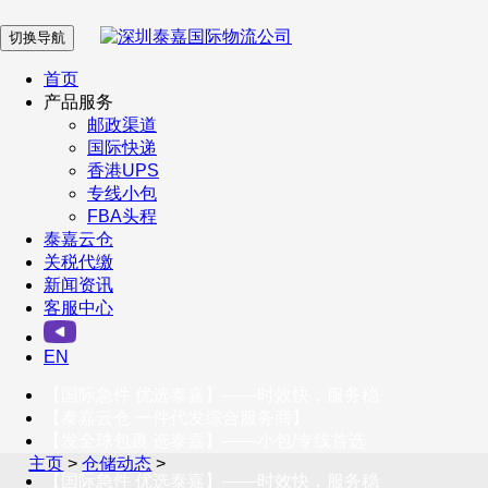
切换导航
在 线 客 服
首页
产品服务
邮政渠道
企业微信
国际快递
香港UPS
专线小包
服务号
FBA头程
泰嘉云仓
关税代缴
新闻资讯
订阅号
客服中心
客户服务热线
EN
400-098-5699
【国际急件 优选泰嘉】——时效快，服务稳
联系我们
【泰嘉云仓 一件代发综合服务商】
【发全球包裹 选泰嘉】——小包/专线首选
主页
>
仓储动态
>
【国际急件 优选泰嘉】——时效快，服务稳