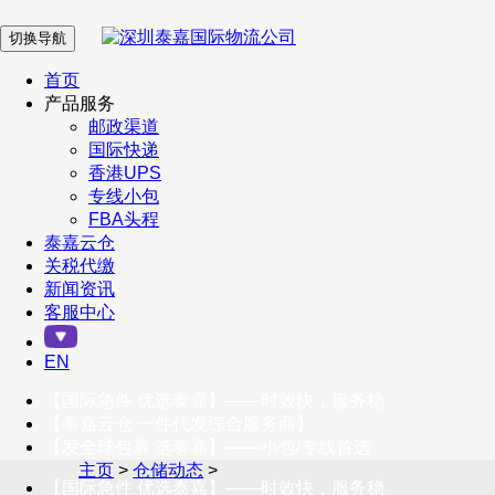
切换导航
在 线 客 服
首页
产品服务
邮政渠道
企业微信
国际快递
香港UPS
专线小包
服务号
FBA头程
泰嘉云仓
关税代缴
新闻资讯
订阅号
客服中心
客户服务热线
EN
400-098-5699
【国际急件 优选泰嘉】——时效快，服务稳
联系我们
【泰嘉云仓 一件代发综合服务商】
【发全球包裹 选泰嘉】——小包/专线首选
主页
>
仓储动态
>
【国际急件 优选泰嘉】——时效快，服务稳