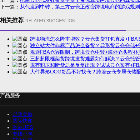
上一篇：
电商云仓代发收费贵不贵？带你算清跨境云仓的真实成
下一篇：
从代发到中转，第三方云仓正改变跨境电商的游戏规则
相关推荐
RELATED SUGGESTION
跨境物流怎么降本增效？云仓集货打包直发+FBA
独立站大件非标产品怎么备货？异形货云仓仓储+
规避FBA仓容限制，跨境云仓中转+海外仓头程补
三超超限框架货跨境发货难题如何解决？云仓托管
库存积压和断货总是反复出现？试试云仓暂存+FB
大件异形OOG货品不好找仓？跨境云仓专属仓储
产品服务
邮政渠道
国际快递
香港UPS
专线小包