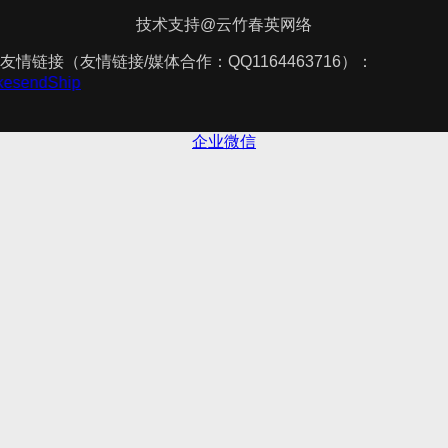
技术支持@云竹春英网络
友情链接（友情链接/媒体合作：QQ1164463716）：
akesendShip
企业微信