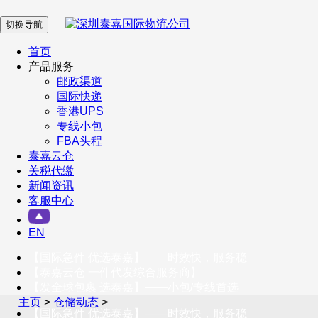
切换导航
在 线 客 服
首页
产品服务
邮政渠道
企业微信
国际快递
香港UPS
专线小包
服务号
FBA头程
泰嘉云仓
关税代缴
新闻资讯
订阅号
客服中心
客户服务热线
EN
400-098-5699
【国际急件 优选泰嘉】——时效快，服务稳
联系我们
【泰嘉云仓 一件代发综合服务商】
【发全球包裹 选泰嘉】——小包/专线首选
主页
>
仓储动态
>
【国际急件 优选泰嘉】——时效快，服务稳