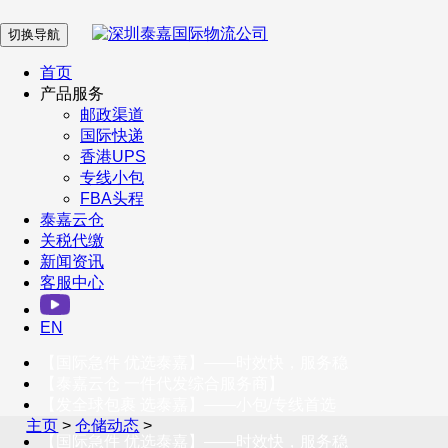
切换导航
在 线 客 服
首页
产品服务
邮政渠道
企业微信
国际快递
香港UPS
专线小包
服务号
FBA头程
泰嘉云仓
关税代缴
新闻资讯
订阅号
客服中心
客户服务热线
EN
400-098-5699
【国际急件 优选泰嘉】——时效快，服务稳
联系我们
【泰嘉云仓 一件代发综合服务商】
【发全球包裹 选泰嘉】——小包/专线首选
主页
>
仓储动态
>
【国际急件 优选泰嘉】——时效快，服务稳