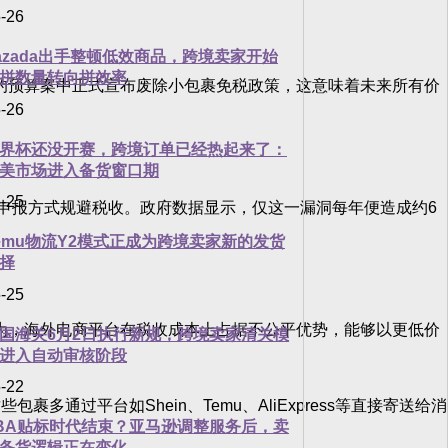
-26
azada出手整顿低效商品，跨境卖家开始
拼数量转向拼效率
6日的预算案中正式宣布废除小包裹免税政策，这意味着未来所有价
-26
界杯还没开赛，跨境订单已经热起来了：
美市场进入备货窗口期
-25
申报方式规避税收。政府数据显示，仅这一漏洞每年便造成约6
emu物流Y2模式正成为跨境卖家新的发货
择
-25
企业认为，海外电商平台在税收成本上占据不公平优势，能够以更低价
国海关6月2日执行新规，跨境卖家清关模
进入自动审核阶段
-22
平台如Shein、Temu、AliExpress等直接寄送给消
BA贴标时代结束？亚马逊调整服务后，卖
备货逻辑正在变化