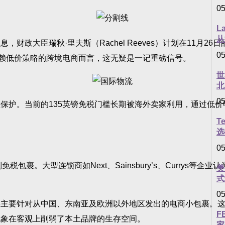
05
L
从
大臣瑞秋·里夫斯（Rachel Reeves）计划在11月2
05
依赖低价策略的跨境电商而言，这无疑是一记重磅信号。
世
北
05
护。当前的135英镑免税门槛长期被海外卖家利用，通过低价
T
选
05
。大型连锁商如Next、Sainsbury’s、Currys等
美
式
05
从中国、东南亚及欧洲以外地区发出的电商小包裹。这些包裹多通过
F
现象在客观上削弱了本土品牌的生存空间。
家