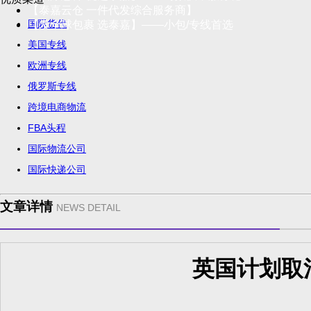
【泰嘉云仓 一件代发综合服务商】
国际货代
【发全球包裹 选泰嘉】——小包/专线首选
美国专线
欧洲专线
俄罗斯专线
跨境电商物流
FBA头程
国际物流公司
国际快递公司
文章详情
NEWS DETAIL
英国计划取