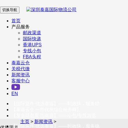
切换导航
在 线 客 服
首页
产品服务
邮政渠道
企业微信
国际快递
香港UPS
专线小包
服务号
FBA头程
泰嘉云仓
关税代缴
新闻资讯
订阅号
客服中心
客户服务热线
EN
400-098-5699
【国际急件 优选泰嘉】——时效快，服务稳
联系我们
【泰嘉云仓 一件代发综合服务商】
【发全球包裹 选泰嘉】——小包/专线首选
主页
>
新闻资讯
>
【国际急件 优选泰嘉】——时效快，服务稳
优质渠道