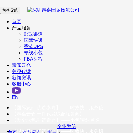
切换导航
在 线 客 服
首页
产品服务
邮政渠道
企业微信
国际快递
香港UPS
专线小包
服务号
FBA头程
泰嘉云仓
关税代缴
新闻资讯
订阅号
客服中心
客户服务热线
EN
400-098-5699
【国际急件 优选泰嘉】——时效快，服务稳
联系我们
【泰嘉云仓 一件代发综合服务商】
【发全球包裹 选泰嘉】——小包/专线首选
企业微信
【国际急件 优选泰嘉】——时效快，服务稳
主页
>
直营网点
>
珠海
>