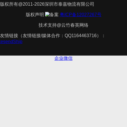
版权所有@2011-2026深圳市泰嘉物流有限公司
版权声明
粤ICP备12027267号
技术支持@云竹春英网络
友情链接（友情链接/媒体合作：QQ1164463716）：
akesendShip
企业微信