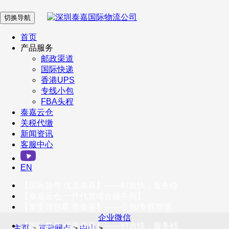
切换导航
在 线 客 服
首页
产品服务
邮政渠道
企业微信
国际快递
香港UPS
专线小包
服务号
FBA头程
泰嘉云仓
关税代缴
新闻资讯
订阅号
客服中心
客户服务热线
EN
400-098-5699
【国际急件 优选泰嘉】——时效快，服务稳
联系我们
【泰嘉云仓 一件代发综合服务商】
【发全球包裹 选泰嘉】——小包/专线首选
企业微信
【国际急件 优选泰嘉】——时效快，服务稳
主页
>
直营网点
>
中山
>