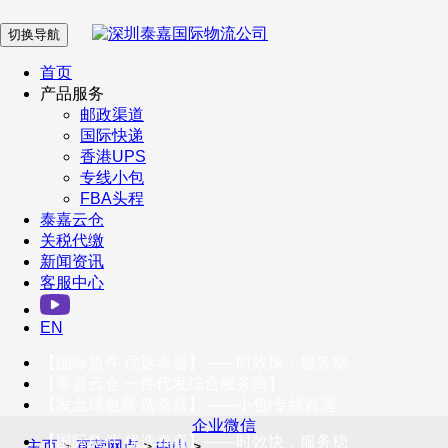
切换导航
在 线 客 服
首页
产品服务
邮政渠道
企业微信
国际快递
香港UPS
专线小包
服务号
FBA头程
泰嘉云仓
关税代缴
新闻资讯
订阅号
客服中心
客户服务热线
EN
400-098-5699
【国际急件 优选泰嘉】——时效快，服务稳
联系我们
【泰嘉云仓 一件代发综合服务商】
【发全球包裹 选泰嘉】——小包/专线首选
企业微信
【国际急件 优选泰嘉】——时效快，服务稳
主页
>
直营网点
>
中山
>