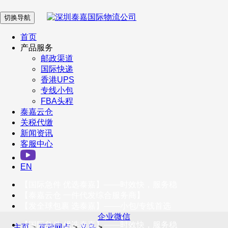
切换导航
在 线 客 服
首页
产品服务
邮政渠道
企业微信
国际快递
香港UPS
专线小包
服务号
FBA头程
泰嘉云仓
关税代缴
新闻资讯
订阅号
客服中心
客户服务热线
EN
400-098-5699
【国际急件 优选泰嘉】——时效快，服务稳
联系我们
【泰嘉云仓 一件代发综合服务商】
【发全球包裹 选泰嘉】——小包/专线首选
企业微信
【国际急件 优选泰嘉】——时效快，服务稳
主页
>
直营网点
>
义乌
>