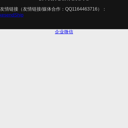
友情链接（友情链接/媒体合作：QQ1164463716）：
akesendShip
企业微信