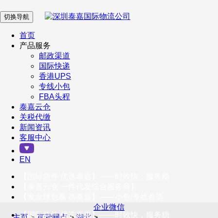
切换导航
在 线 客 服
首页
产品服务
邮政渠道
企业微信
国际快递
香港UPS
专线小包
服务号
FBA头程
泰嘉云仓
关税代缴
新闻资讯
订阅号
客服中心
客户服务热线
EN
400-098-5699
【国际急件 优选泰嘉】——时效快，服务稳
联系我们
【泰嘉云仓 一件代发综合服务商】
【发全球包裹 选泰嘉】——小包/专线首选
企业微信
【国际急件 优选泰嘉】——时效快，服务稳
主页
>
直营网点
>
湖北
>