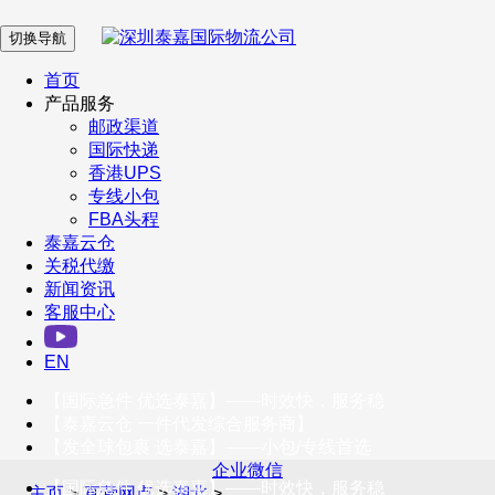
切换导航
在 线 客 服
首页
产品服务
邮政渠道
企业微信
国际快递
香港UPS
专线小包
服务号
FBA头程
泰嘉云仓
关税代缴
新闻资讯
订阅号
客服中心
客户服务热线
EN
400-098-5699
【国际急件 优选泰嘉】——时效快，服务稳
联系我们
【泰嘉云仓 一件代发综合服务商】
【发全球包裹 选泰嘉】——小包/专线首选
企业微信
【国际急件 优选泰嘉】——时效快，服务稳
主页
>
直营网点
>
湖北
>