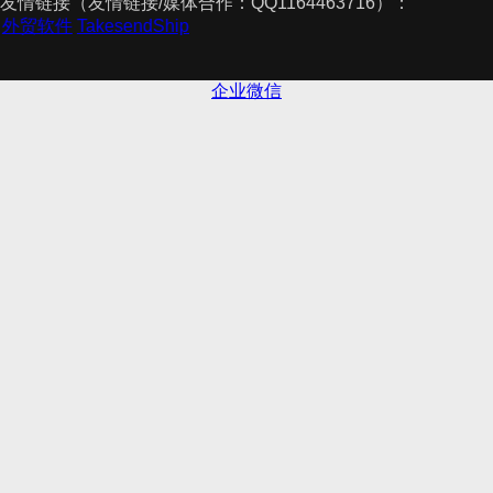
友情链接（友情链接/媒体合作：QQ1164463716）：
理
外贸软件
TakesendShip
企业微信