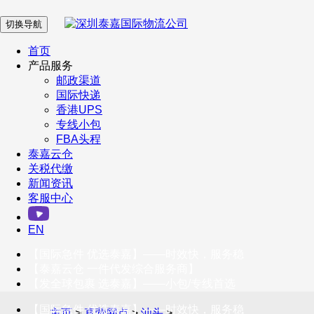
切换导航
在 线 客 服
首页
产品服务
邮政渠道
企业微信
国际快递
香港UPS
专线小包
服务号
FBA头程
泰嘉云仓
关税代缴
新闻资讯
订阅号
客服中心
客户服务热线
EN
400-098-5699
【国际急件 优选泰嘉】——时效快，服务稳
联系我们
【泰嘉云仓 一件代发综合服务商】
【发全球包裹 选泰嘉】——小包/专线首选
【国际急件 优选泰嘉】——时效快，服务稳
主页
>
直营网点
>
汕头
>