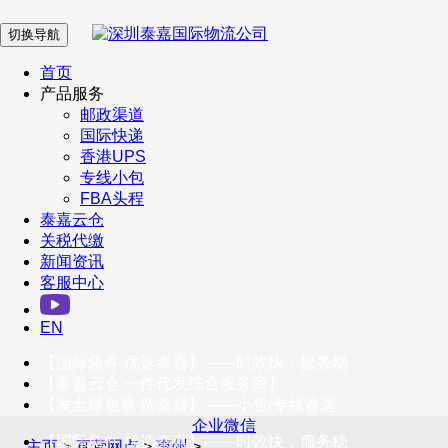
切换导航
在 线 客 服
首页
产品服务
邮政渠道
企业微信
国际快递
香港UPS
专线小包
服务号
FBA头程
泰嘉云仓
关税代缴
新闻资讯
订阅号
客服中心
客户服务热线
EN
400-098-5699
【国际急件 优选泰嘉】——时效快，服务稳
联系我们
【泰嘉云仓 一件代发综合服务商】
【发全球包裹 选泰嘉】——小包/专线首选
企业微信
【国际急件 优选泰嘉】——时效快，服务稳
主页
>
直营网点
>
惠州
>