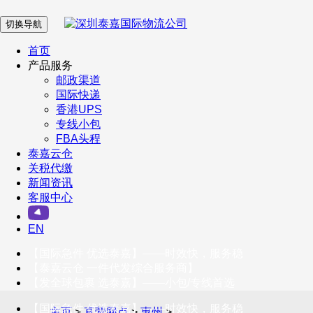
切换导航
在 线 客 服
首页
产品服务
邮政渠道
企业微信
国际快递
香港UPS
专线小包
服务号
FBA头程
泰嘉云仓
关税代缴
新闻资讯
订阅号
客服中心
客户服务热线
EN
400-098-5699
【国际急件 优选泰嘉】——时效快，服务稳
联系我们
【泰嘉云仓 一件代发综合服务商】
【发全球包裹 选泰嘉】——小包/专线首选
【国际急件 优选泰嘉】——时效快，服务稳
主页
>
直营网点
>
惠州
>