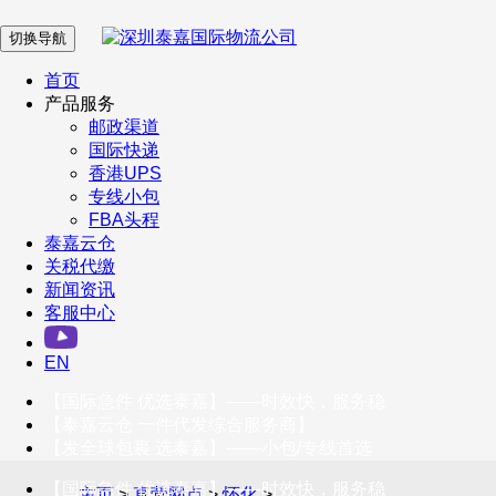
切换导航
在 线 客 服
首页
产品服务
邮政渠道
企业微信
国际快递
香港UPS
专线小包
服务号
FBA头程
泰嘉云仓
关税代缴
新闻资讯
订阅号
客服中心
客户服务热线
EN
400-098-5699
【国际急件 优选泰嘉】——时效快，服务稳
联系我们
【泰嘉云仓 一件代发综合服务商】
【发全球包裹 选泰嘉】——小包/专线首选
【国际急件 优选泰嘉】——时效快，服务稳
主页
>
直营网点
>
怀化
>