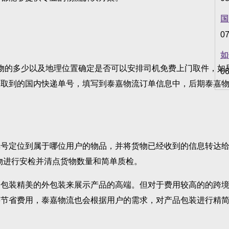
国
07
如
的多少以及地理位置确定是否可以安排司机免费上门取件，如
06
获取到的国内快递单号，填写到泰嘉物流订单信息中，后期泰嘉
定位到属于哪位用户的物品，并将货物已经收到的信息转达给该
物进行安检并清点货物数量和简单质检。
装精美的外包装来展示产品的高端。但对于费用较高的的跨境
要节省费用，泰嘉物流也会根据用户的需求，对产品包装进行精