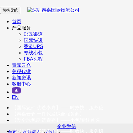
切换导航
在 线 客 服
首页
产品服务
邮政渠道
企业微信
国际快递
香港UPS
专线小包
服务号
FBA头程
泰嘉云仓
关税代缴
新闻资讯
订阅号
客服中心
客户服务热线
EN
400-098-5699
【国际急件 优选泰嘉】——时效快，服务稳
联系我们
【泰嘉云仓 一件代发综合服务商】
【发全球包裹 选泰嘉】——小包/专线首选
企业微信
【国际急件 优选泰嘉】——时效快，服务稳
主页
>
直营网点
>
佛山
>