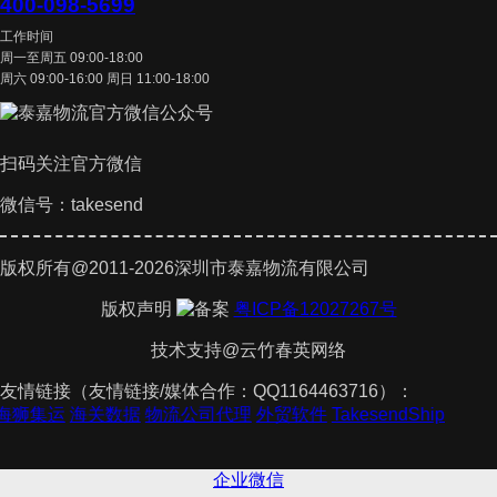
400-098-5699
工作时间
周一至周五 09:00-18:00
周六 09:00-16:00 周日 11:00-18:00
扫码关注官方微信
微信号：takesend
版权所有@2011-2026深圳市泰嘉物流有限公司
版权声明
粤ICP备12027267号
技术支持@云竹春英网络
友情链接（友情链接/媒体合作：QQ1164463716）：
标
海狮集运
海关数据
物流公司代理
外贸软件
TakesendShip
企业微信