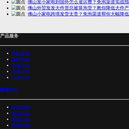
佛山发小家电到国外怎么省运费？免泡渠道实战指
佛山外贸发发大件货总被算泡货？教你降低大件产
佛山小家电跨境发货太贵？免泡渠道帮你大幅降低
产品服务
邮政渠道
国际快递
香港UPS
专线小包
FBA头程
客服中心
邮寄经验
物流知识
重要公告
物流时效