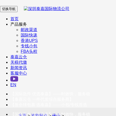
切换导航
在 线 客 服
首页
产品服务
邮政渠道
企业微信
国际快递
香港UPS
专线小包
服务号
FBA头程
泰嘉云仓
关税代缴
新闻资讯
订阅号
客服中心
客户服务热线
EN
400-098-5699
【国际急件 优选泰嘉】——时效快，服务稳
联系我们
【泰嘉云仓 一件代发综合服务商】
【发全球包裹 选泰嘉】——小包/专线首选
【国际急件 优选泰嘉】——时效快，服务稳
主页
>
直营网点
>
佛山
>