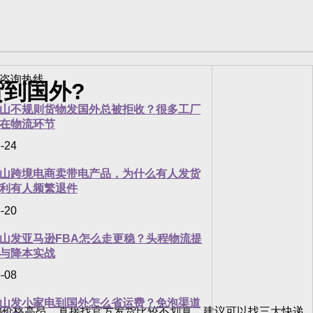
到国外?
山不规则货物发国外总被拒收？很多工厂
在物流环节
-24
山跨境电商卖带电产品，为什么有人发货
利有人频繁退件
-20
山发亚马逊FBA怎么走更稳？头程物流提
与降本实战
-08
山发小家电到国外怎么省运费？免泡渠道
的价格高昂，直接找官方发货比较不划算，建议可以找三大快递