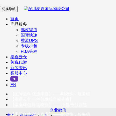
切换导航
在 线 客 服
首页
产品服务
邮政渠道
企业微信
国际快递
香港UPS
专线小包
服务号
FBA头程
泰嘉云仓
关税代缴
新闻资讯
订阅号
客服中心
客户服务热线
EN
400-098-5699
【国际急件 优选泰嘉】——时效快，服务稳
联系我们
【泰嘉云仓 一件代发综合服务商】
【发全球包裹 选泰嘉】——小包/专线首选
企业微信
【国际急件 优选泰嘉】——时效快，服务稳
主页
>
直营网点
>
四川
>