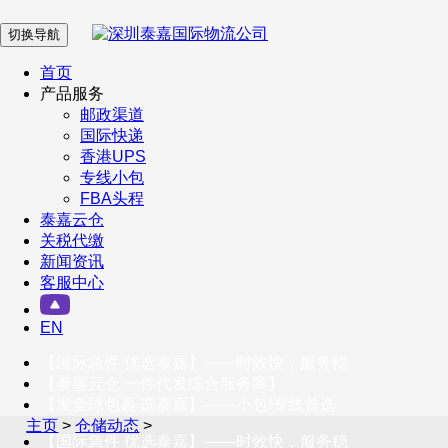
切换导航
在 线 客 服
首页
产品服务
邮政渠道
企业微信
国际快递
香港UPS
专线小包
服务号
FBA头程
泰嘉云仓
关税代缴
新闻资讯
订阅号
客服中心
客户服务热线
EN
400-098-5699
【国际急件 优选泰嘉】——时效快，服务稳
联系我们
【泰嘉云仓 一件代发综合服务商】
【发全球包裹 选泰嘉】——小包/专线首选
主页
>
仓储动态
>
【国际急件 优选泰嘉】——时效快，服务稳