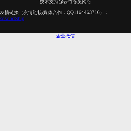
技术支持@云竹春英网络
友情链接（友情链接/媒体合作：QQ1164463716）：
akesendShip
企业微信