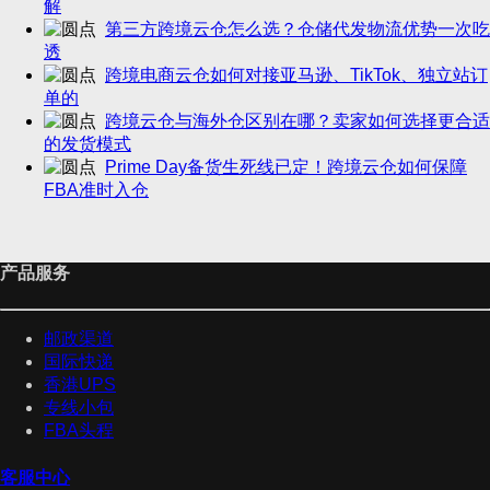
解
第三方跨境云仓怎么选？仓储代发物流优势一次吃
透
跨境电商云仓如何对接亚马逊、TikTok、独立站订
单的
跨境云仓与海外仓区别在哪？卖家如何选择更合适
的发货模式
Prime Day备货生死线已定！跨境云仓如何保障
FBA准时入仓
产品服务
邮政渠道
国际快递
香港UPS
专线小包
FBA头程
客服中心