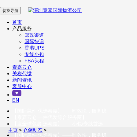
切换导航
在 线 客 服
首页
产品服务
邮政渠道
企业微信
国际快递
香港UPS
专线小包
服务号
FBA头程
泰嘉云仓
关税代缴
新闻资讯
订阅号
客服中心
客户服务热线
EN
400-098-5699
【国际急件 优选泰嘉】——时效快，服务稳
联系我们
【泰嘉云仓 一件代发综合服务商】
【发全球包裹 选泰嘉】——小包/专线首选
主页
>
仓储动态
>
【国际急件 优选泰嘉】——时效快，服务稳