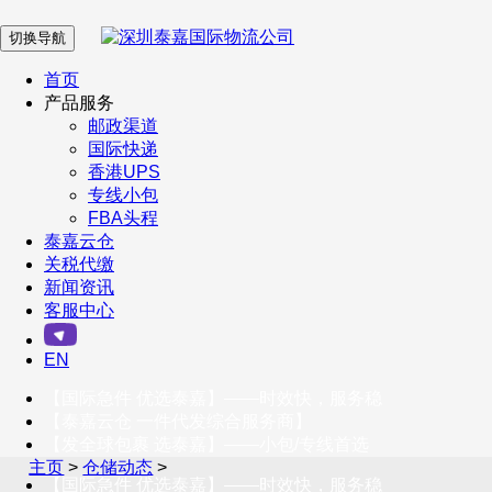
切换导航
在 线 客 服
首页
产品服务
邮政渠道
企业微信
国际快递
香港UPS
专线小包
服务号
FBA头程
泰嘉云仓
关税代缴
新闻资讯
订阅号
客服中心
客户服务热线
EN
400-098-5699
【国际急件 优选泰嘉】——时效快，服务稳
联系我们
【泰嘉云仓 一件代发综合服务商】
【发全球包裹 选泰嘉】——小包/专线首选
主页
>
仓储动态
>
【国际急件 优选泰嘉】——时效快，服务稳