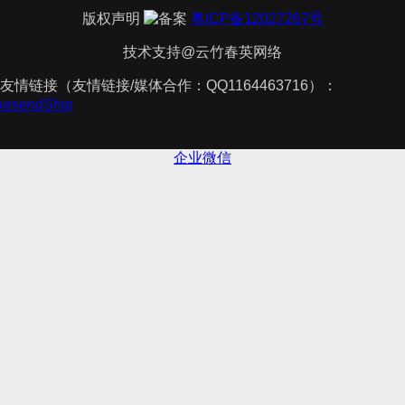
版权声明
粤ICP备12027267号
技术支持@云竹春英网络
友情链接（友情链接/媒体合作：QQ1164463716）：
akesendShip
企业微信