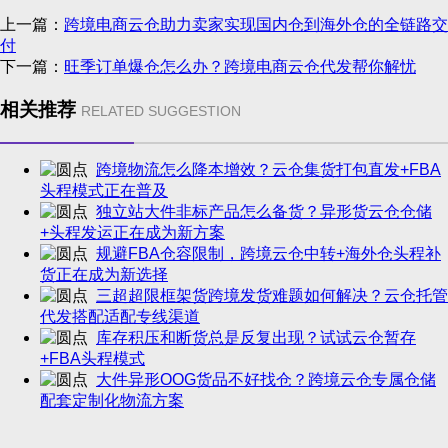
上一篇：
跨境电商云仓助力卖家实现国内仓到海外仓的全链路交
付
下一篇：
旺季订单爆仓怎么办？跨境电商云仓代发帮你解忧
相关推荐
RELATED SUGGESTION
跨境物流怎么降本增效？云仓集货打包直发+FBA
头程模式正在普及
独立站大件非标产品怎么备货？异形货云仓仓储
+头程发运正在成为新方案
规避FBA仓容限制，跨境云仓中转+海外仓头程补
货正在成为新选择
三超超限框架货跨境发货难题如何解决？云仓托管
代发搭配适配专线渠道
库存积压和断货总是反复出现？试试云仓暂存
+FBA头程模式
大件异形OOG货品不好找仓？跨境云仓专属仓储
配套定制化物流方案