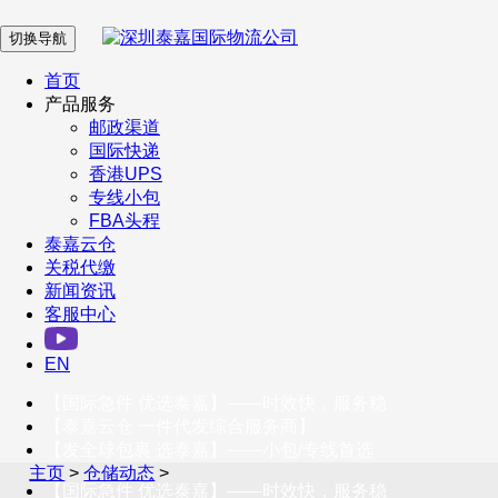
切换导航
在 线 客 服
首页
产品服务
邮政渠道
企业微信
国际快递
香港UPS
专线小包
服务号
FBA头程
泰嘉云仓
关税代缴
新闻资讯
订阅号
客服中心
客户服务热线
EN
400-098-5699
【国际急件 优选泰嘉】——时效快，服务稳
联系我们
【泰嘉云仓 一件代发综合服务商】
【发全球包裹 选泰嘉】——小包/专线首选
主页
>
仓储动态
>
【国际急件 优选泰嘉】——时效快，服务稳