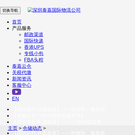
切换导航
在 线 客 服
首页
产品服务
邮政渠道
企业微信
国际快递
香港UPS
专线小包
服务号
FBA头程
泰嘉云仓
关税代缴
新闻资讯
订阅号
客服中心
客户服务热线
EN
400-098-5699
【国际急件 优选泰嘉】——时效快，服务稳
联系我们
【泰嘉云仓 一件代发综合服务商】
【发全球包裹 选泰嘉】——小包/专线首选
主页
>
仓储动态
>
【国际急件 优选泰嘉】——时效快，服务稳