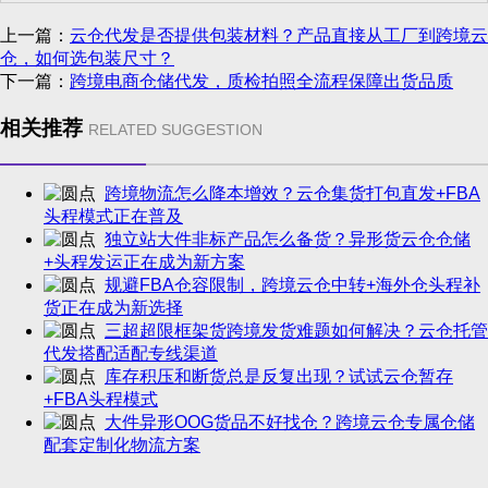
上一篇：
云仓代发是否提供包装材料？产品直接从工厂到跨境云
仓，如何选包装尺寸？
下一篇：
跨境电商仓储代发，质检拍照全流程保障出货品质
相关推荐
RELATED SUGGESTION
跨境物流怎么降本增效？云仓集货打包直发+FBA
头程模式正在普及
独立站大件非标产品怎么备货？异形货云仓仓储
+头程发运正在成为新方案
规避FBA仓容限制，跨境云仓中转+海外仓头程补
货正在成为新选择
三超超限框架货跨境发货难题如何解决？云仓托管
代发搭配适配专线渠道
库存积压和断货总是反复出现？试试云仓暂存
+FBA头程模式
大件异形OOG货品不好找仓？跨境云仓专属仓储
配套定制化物流方案