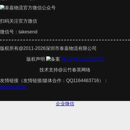
扫码关注官方微信
微信号：takesend
版权所有@2011-2026深圳市泰嘉物流有限公司
版权声明
粤ICP备12027267号
技术支持@云竹春英网络
友情链接（友情链接/媒体合作：QQ1164463716）：
TakesendShip
企业微信