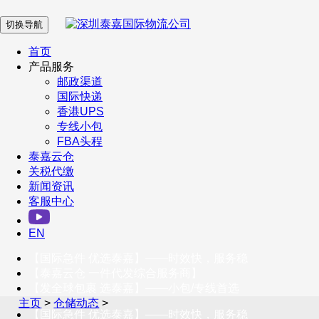
切换导航
在 线 客 服
首页
产品服务
邮政渠道
企业微信
国际快递
香港UPS
专线小包
服务号
FBA头程
泰嘉云仓
关税代缴
新闻资讯
订阅号
客服中心
客户服务热线
EN
400-098-5699
【国际急件 优选泰嘉】——时效快，服务稳
联系我们
【泰嘉云仓 一件代发综合服务商】
【发全球包裹 选泰嘉】——小包/专线首选
主页
>
仓储动态
>
【国际急件 优选泰嘉】——时效快，服务稳