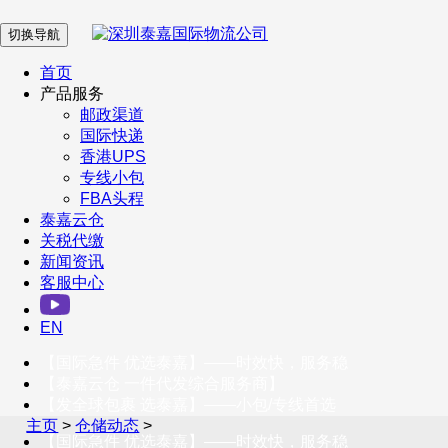
切换导航
在 线 客 服
首页
产品服务
邮政渠道
企业微信
国际快递
香港UPS
专线小包
服务号
FBA头程
泰嘉云仓
关税代缴
新闻资讯
订阅号
客服中心
客户服务热线
EN
400-098-5699
【国际急件 优选泰嘉】——时效快，服务稳
联系我们
【泰嘉云仓 一件代发综合服务商】
【发全球包裹 选泰嘉】——小包/专线首选
主页
>
仓储动态
>
【国际急件 优选泰嘉】——时效快，服务稳