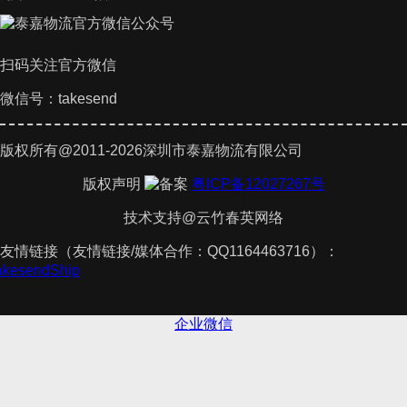
扫码关注官方微信
微信号：takesend
版权所有@2011-2026深圳市泰嘉物流有限公司
版权声明
粤ICP备12027267号
技术支持@云竹春英网络
友情链接（友情链接/媒体合作：QQ1164463716）：
TakesendShip
企业微信