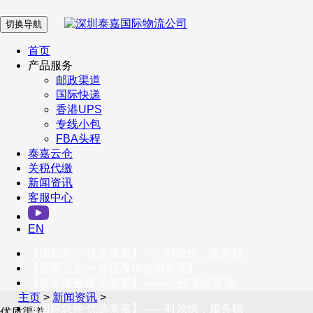
切换导航
在 线 客 服
首页
产品服务
邮政渠道
企业微信
国际快递
香港UPS
专线小包
服务号
FBA头程
泰嘉云仓
关税代缴
新闻资讯
订阅号
客服中心
客户服务热线
EN
400-098-5699
【国际急件 优选泰嘉】——时效快，服务稳
联系我们
【泰嘉云仓 一件代发综合服务商】
【发全球包裹 选泰嘉】——小包/专线首选
主页
>
新闻资讯
>
【国际急件 优选泰嘉】——时效快，服务稳
优质渠道