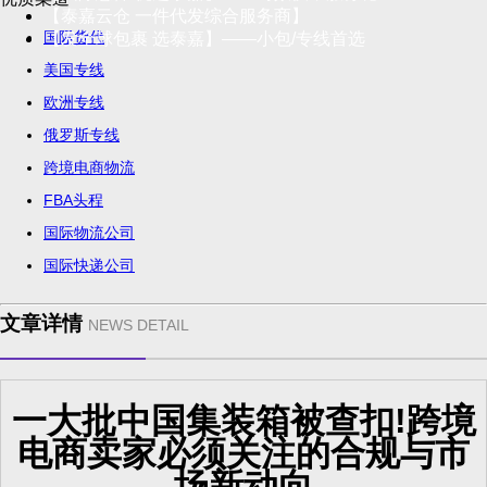
【泰嘉云仓 一件代发综合服务商】
国际货代
【发全球包裹 选泰嘉】——小包/专线首选
美国专线
欧洲专线
俄罗斯专线
跨境电商物流
FBA头程
国际物流公司
国际快递公司
文章详情
NEWS DETAIL
一大批中国集装箱被查扣!跨境
电商卖家必须关注的合规与市
场新动向