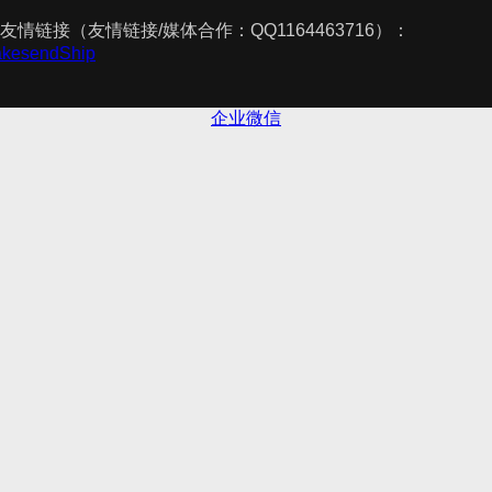
友情链接（友情链接/媒体合作：QQ1164463716）：
TakesendShip
企业微信